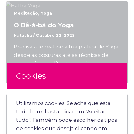
,
Meditação
Yoga
O Bê-á-bá do Yoga
Natasha
/
Outubro 22, 2023
Precisas de realizar a tua prática de Yoga,
desde as posturas até as técnicas de
respiração, meditação e muito mais para
aprenderes o Bê-á-bá do Yoga.
Cookies
Utilizamos cookies. Se acha que está
Yoga
tudo bem, basta clicar em "Aceitar
Filosofia do Yoga
tudo". Também pode escolher os tipos
de cookies que deseja clicando em
Shala
/
Abril 16, 2023