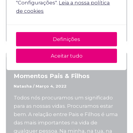
"Configurações".
Leia a nossa política
Mantém-te feliz contigo e com o que
de cookies
acontece. Mantém presente que é
preciso ser e estar calma(o) na felicidade
e na infelicidade
Definições
Aceitar tudo
Uncategorized
Momentos Pais & Filhos
Natasha
/
Março 4, 2022
Todos nós procuramos um significado
para as nossas vidas. Procuramos estar
bem. A relação entre Pais e Filhos é uma
das mais importantes na vida de
qualquer pessoa. Na minha, na tua, na