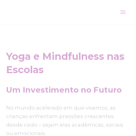
Skip
Mai
to
Me
content
Yoga e Mindfulness nas
Escolas
Um Investimento no Futuro
No mundo acelerado em que vivemos, as
crianças enfrentam pressões crescentes
desde cedo – sejam elas académicas, sociais
ou emocionais.