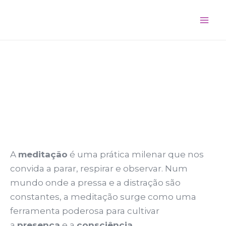
Skip
Mai
to
Me
content
A
meditação
é uma prática milenar que nos
convida a parar, respirar e observar. Num
mundo onde a pressa e a distração são
constantes, a meditação surge como uma
ferramenta poderosa para cultivar
a
presença
e a
consciência
.