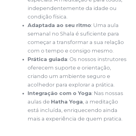
opcionais. São
independentemente da idade ou
necessários
para o site
condição física.
funcionar
Adaptada ao seu ritmo
: Uma aula
corretamente.
semanal no Shala é suficiente para
começar a transformar a sua relação
Estatísticas
com o tempo e consigo mesmo.
Para que
Prática guiada
: Os nossos instrutores
possamos
melhorar a
oferecem suporte e orientação,
funcionalidade
criando um ambiente seguro e
e estrutura do
acolhedor para explorar a prática.
site, com base
na forma
Integração com o Yoga
: Nas nossas
como o site é
aulas de
Hatha Yoga
, a meditação
usado.
está incluída, enriquecendo ainda
mais a experiência de quem pratica.
Experiência
Para que o
nosso site