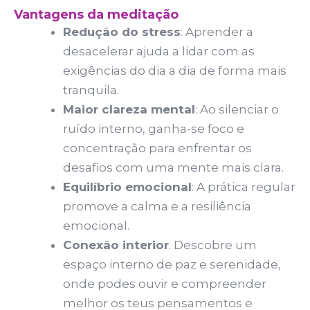
Vantagens da meditação
funcione o
melhor
Redução do stress
: Aprender a
possível
desacelerar ajuda a lidar com as
durante a sua
visita. Se você
exigências do dia a dia de forma mais
recusar esses
tranquila.
cookies,
Maior clareza mental
: Ao silenciar o
algumas
funcionalidades
ruído interno, ganha-se foco e
desaparecerão
concentração para enfrentar os
do site.
desafios com uma mente mais clara.
Equilíbrio emocional
: A prática regular
Marketing
promove a calma e a resiliência
Ao compartilhar
emocional.
os seus
interesses e
Conexão interior
: Descobre um
comportamento
espaço interno de paz e serenidade,
ao visitar o
onde podes ouvir e compreender
nosso site,
aumenta a
melhor os teus pensamentos e